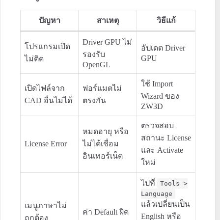
ปัญหา
สาเหตุ
วิธีแก้
Driver GPU ไม่
โปรแกรมเปิด
อัปเดต Driver
รองรับ
GPU
ไม่ติด
OpenGL
ใช้ Import
เปิดไฟล์จาก
ฟอร์แมตไม่
Wizard ของ
CAD อื่นไม่ได้
ตรงกัน
ZW3D
ตรวจสอบ
หมดอายุ หรือ
สถานะ License
License Error
ไม่ได้เชื่อม
และ Activate
อินเทอร์เน็ต
ใหม่
ไปที่
Tools >
Language
แล้วเปลี่ยนเป็น
เมนูภาษาไม่
ค่า Default ผิด
English หรือ
ถูกต้อง