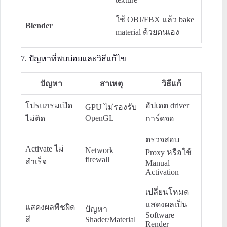
ใช้ OBJ/FBX แล้ว bake
Blender
material ด้วยตนเอง
7. ปัญหาที่พบบ่อยและวิธีแก้ไข
ปัญหา
สาเหตุ
วิธีแก้
โปรแกรมเปิด
อัปเดต driver
GPU ไม่รองรับ
OpenGL
ไม่ติด
การ์ดจอ
ตรวจสอบ
Activate ไม่
Network
Proxy หรือใช้
firewall
สำเร็จ
Manual
Activation
เปลี่ยนโหมด
แสดงผลเป็น
แสดงผลพืชผิด
ปัญหา
Software
สี
Shader/Material
Render