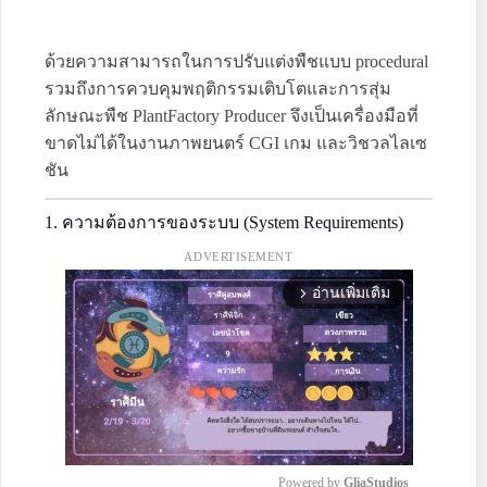
ด้วยความสามารถในการปรับแต่งพืชแบบ procedural
รวมถึงการควบคุมพฤติกรรมเติบโตและการสุ่ม
ลักษณะพืช PlantFactory Producer จึงเป็นเครื่องมือที่
ขาดไม่ได้ในงานภาพยนตร์ CGI เกม และวิชวลไลเซ
ชัน
1. ความต้องการของระบบ (System Requirements)
ADVERTISEMENT
อ่านเพิ่มเติม
arrow_forward_ios
Powered by 
GliaStudios